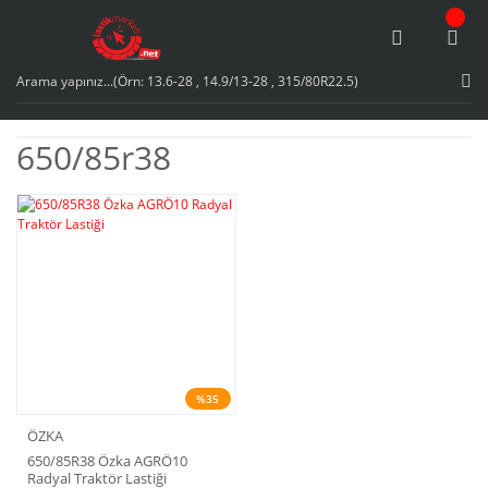
650/85r38
%35
ÖZKA
650/85R38 Özka AGRÖ10
Radyal Traktör Lastiği