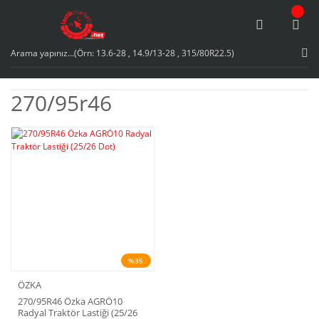
270/95r46
%35
ÖZKA
270/95R46 Özka AGRÖ10
Radyal Traktör Lastiği (25/26