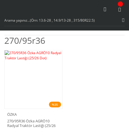
270/95r36
%35
ÖZKA
270/95R36 Özka AGRÖ10
Radyal Traktör Lastiği (25/26