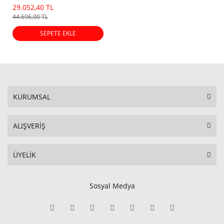
Dot)
29.052,40 TL
44.696,00 TL
SEPETE EKLE
KURUMSAL
ALIŞVERİŞ
ÜYELİK
Sosyal Medya