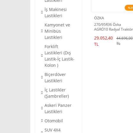
Lastikleri
%3
İş Makinesi
Lastikleri
ÖZKA
Kamyonet ve
270/95R36 Özka
AGRÖ10 Radyal Traktör
Minibüs
Lastiği (25/26 Dot)
Lastikleri
29.052,40
44.696,00
TL
TL
Forklift
Lastikleri (Dış
Lastik-İç Lastik-
Kolon )
Biçerdöver
Lastikleri
İç Lastikler
(Şambreller)
Askeri Panzer
Lastikleri
Otomobil
SUV 4X4