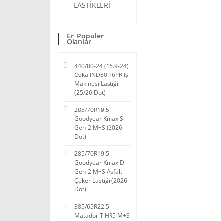
LASTİKLERİ
En Populer
Olanlar
440/80-24 (16.9-24)
Özka IND80 16PR İş
Makinesi Lastiği
(25/26 Dot)
285/70R19.5
Goodyear Kmax S
Gen-2 M+S (2026
Dot)
285/70R19.5
Goodyear Kmax D
Gen-2 M+S Asfalt
Çeker Lastiği (2026
Dot)
385/65R22.5
Matador T HR5 M+S