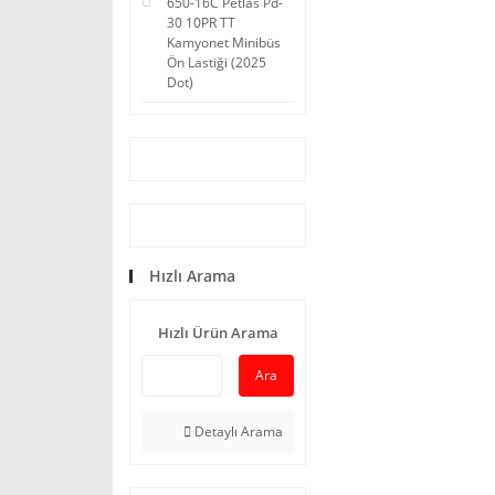
650-16C Petlas Pd-
30 10PR TT
Kamyonet Minibüs
Ön Lastiği (2025
Dot)
Hızlı Arama
Hızlı Ürün Arama
Ara
Detaylı Arama