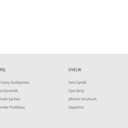
RİŞ
ÜYELİK
i Satış Sözleşmesi
Yeni Üyelik
 ve Güvenlik
Üye Girişi
 İade Şartları
Şifremi Unuttum
Veriler Politikası
Sepetiniz