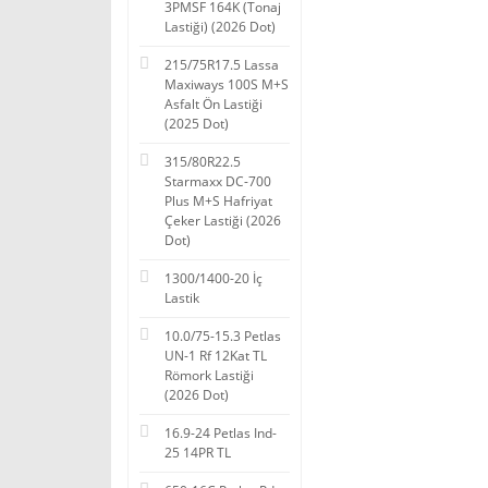
3PMSF 164K (Tonaj
Lastiği) (2026 Dot)
215/75R17.5 Lassa
Maxiways 100S M+S
Asfalt Ön Lastiği
(2025 Dot)
315/80R22.5
Starmaxx DC-700
Plus M+S Hafriyat
Çeker Lastiği (2026
Dot)
1300/1400-20 İç
Lastik
10.0/75-15.3 Petlas
UN-1 Rf 12Kat TL
Römork Lastiği
(2026 Dot)
16.9-24 Petlas Ind-
25 14PR TL