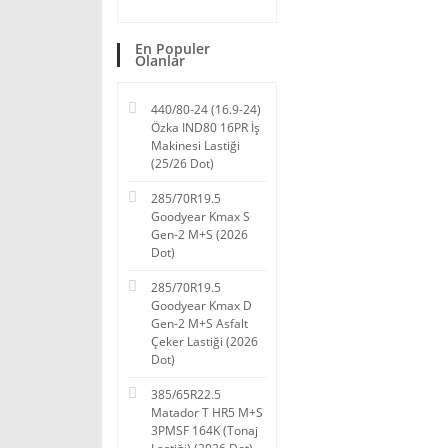
En Populer
Olanlar
440/80-24 (16.9-24)
Özka IND80 16PR İş
Makinesi Lastiği
(25/26 Dot)
285/70R19.5
Goodyear Kmax S
Gen-2 M+S (2026
Dot)
285/70R19.5
Goodyear Kmax D
Gen-2 M+S Asfalt
Çeker Lastiği (2026
Dot)
385/65R22.5
Matador T HR5 M+S
3PMSF 164K (Tonaj