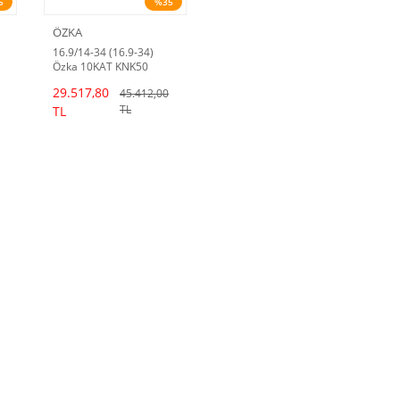
5
%35
ÖZKA
16.9/14-34 (16.9-34)
Özka 10KAT KNK50
Traktör Lastiği
29.517,80
45.412,00
TL
TL