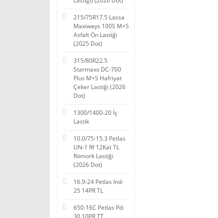
Lastiği) (2026 Dot)
215/75R17.5 Lassa
Maxiways 100S M+S
Asfalt Ön Lastiği
(2025 Dot)
315/80R22.5
Starmaxx DC-700
Plus M+S Hafriyat
Çeker Lastiği (2026
Dot)
1300/1400-20 İç
Lastik
10.0/75-15.3 Petlas
UN-1 Rf 12Kat TL
Römork Lastiği
(2026 Dot)
16.9-24 Petlas Ind-
25 14PR TL
650-16C Petlas Pd-
30 10PR TT