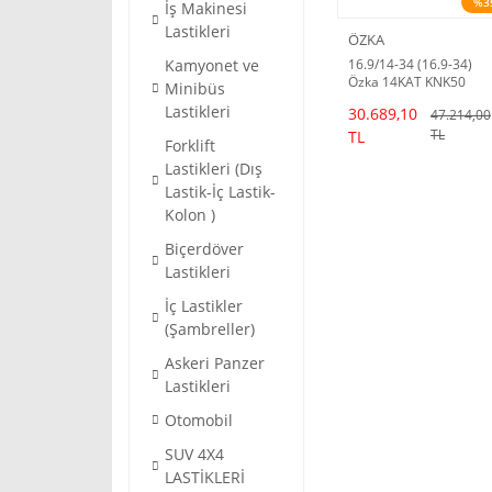
%3
İş Makinesi
Lastikleri
ÖZKA
Kamyonet ve
16.9/14-34 (16.9-34)
Özka 14KAT KNK50
Minibüs
Traktör Lastiği
Lastikleri
30.689,10
47.214,00
TL
TL
Forklift
Lastikleri (Dış
Lastik-İç Lastik-
Kolon )
Biçerdöver
Lastikleri
İç Lastikler
(Şambreller)
Askeri Panzer
Lastikleri
Otomobil
SUV 4X4
LASTİKLERİ