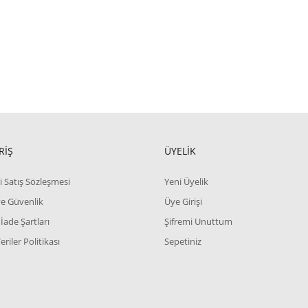
RİŞ
ÜYELİK
i Satış Sözleşmesi
Yeni Üyelik
 ve Güvenlik
Üye Girişi
 İade Şartları
Şifremi Unuttum
Veriler Politikası
Sepetiniz