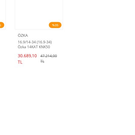
5
%35
ÖZKA
16.9/14-34 (16.9-34)
Özka 14KAT KNK50
Traktör Lastiği
30.689,10
47.214,00
TL
TL