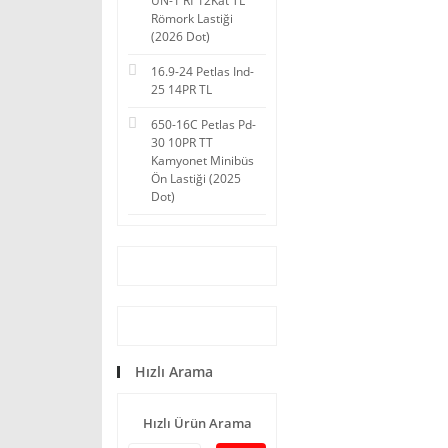
UN-1 Rf 12Kat TL
Römork Lastiği
(2026 Dot)
16.9-24 Petlas Ind-
25 14PR TL
650-16C Petlas Pd-
30 10PR TT
Kamyonet Minibüs
Ön Lastiği (2025
Dot)
Hızlı Arama
Hızlı Ürün Arama