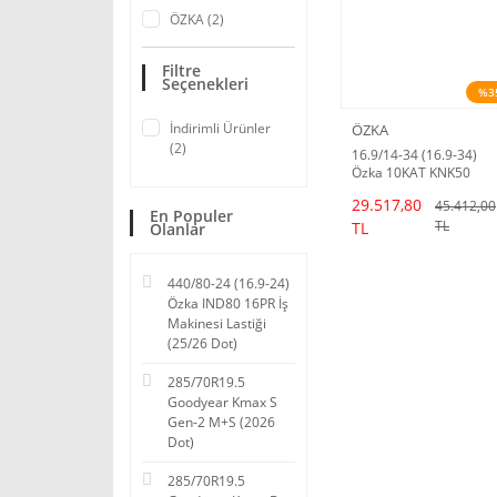
ÖZKA (2)
Filtre
Seçenekleri
%3
İndirimli Ürünler
ÖZKA
(2)
16.9/14-34 (16.9-34)
Özka 10KAT KNK50
Traktör Lastiği
29.517,80
45.412,00
En Populer
TL
TL
Olanlar
440/80-24 (16.9-24)
Özka IND80 16PR İş
Makinesi Lastiği
(25/26 Dot)
285/70R19.5
Goodyear Kmax S
Gen-2 M+S (2026
Dot)
285/70R19.5