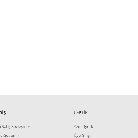
RİŞ
ÜYELİK
i Satış Sözleşmesi
Yeni Üyelik
 ve Güvenlik
Üye Girişi