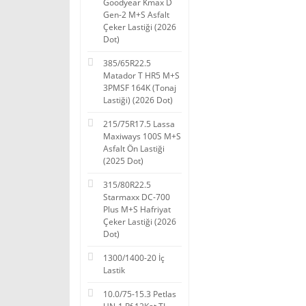
Goodyear Kmax D
Gen-2 M+S Asfalt
Çeker Lastiği (2026
Dot)
385/65R22.5
Matador T HR5 M+S
3PMSF 164K (Tonaj
Lastiği) (2026 Dot)
215/75R17.5 Lassa
Maxiways 100S M+S
Asfalt Ön Lastiği
(2025 Dot)
315/80R22.5
Starmaxx DC-700
Plus M+S Hafriyat
Çeker Lastiği (2026
Dot)
1300/1400-20 İç
Lastik
10.0/75-15.3 Petlas